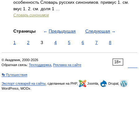
особенность Словарь русских синонимов. привкус 1. см.
вкус 1. 2. см. доля 1 …
Словарь синонимов
Страницы
←
Предыдущая
Следующая
→
1
2
3
4
5
6
7
8
© Академик, 2000-2026
18+
Обратная связь:
Техподдержка
,
Реклама на сайте
👣 Путешествия
Экспорт словарей на сайты
, сделанные на PHP,
Joomla,
Drupal,
WordPress, MODx.