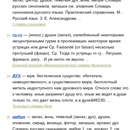
запах, фетор, душок, тяжелый дух, вонь, амбре Словарь
русских синонимов. запашок см. зловоние Словарь
синонимов русского языка. Практический справочник. М.:
Русский язык. З. Е. Александрова …
Словарь синонимов
го-гу
— (иноск.) душок (запах), излюбленный некоторыми
24
эксцентричными гурме в пролежавших некоторое время
устрицах или дичи Ср. Faisandé (от faisan) несколько
протухший (фазан). Ср. Тогда то устрицы го гу... Лягушки,
фрикасе, рагу... И уж ничто не вкусно …
Большой толково-фразеологический словарь Михельсона
ДУХ
— муж. бестелесное существо: обитатель
25
невещественного; а существенного мира; бесплотный
житель недоступного нам духовного мира. Относя слово это
к человеку, иные разумеют душу его, иные же видят в душе
только то, что дает жизнь плоти, а в духе&#8230; …
Толковый словарь Даля
амбре
— запах, вонь, тяжелый (запах, дух), душок,
26
зловоние, смрад, вонища, фетор, запашок, аромат, дух
Словарь русских синонимов. амбре 1. см. аромат. 2. см.