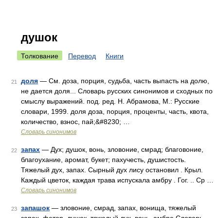
душок
Толкование
Перевод
Книги
доля
— См. доза, порция, судьба, часть выпасть на долю,
21
не дается доля... Словарь русских синонимов и сходных по
смыслу выражений. под. ред. Н. Абрамова, М.: Русские
словари, 1999. доля доза, порция, проценты, часть, квота,
количество, взнос, пай;&#8230; …
Словарь синонимов
запах
— Дух; душок, вонь, зловоние, смрад; благовоние,
22
благоухание, аромат, букет; пахучесть, душистость.
Тяжелый дух, запах. Сырный дух лису остановил . Крыл.
Каждый цветок, каждая трава испускала амбру . Гог. .. Ср …
Словарь синонимов
запашок
— зловоние, смрад, запах, вонища, тяжелый
23