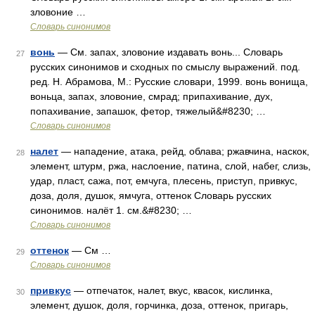
зловоние …
Словарь синонимов
вонь
— См. запах, зловоние издавать вонь... Словарь
27
русских синонимов и сходных по смыслу выражений. под.
ред. Н. Абрамова, М.: Русские словари, 1999. вонь вонища,
воньца, запах, зловоние, смрад; припахивание, дух,
попахивание, запашок, фетор, тяжелый&#8230; …
Словарь синонимов
налет
— нападение, атака, рейд, облава; ржавчина, наскок,
28
элемент, штурм, ржа, наслоение, патина, слой, набег, слизь,
удар, пласт, сажа, пот, емчуга, плесень, приступ, привкус,
доза, доля, душок, ямчуга, оттенок Словарь русских
синонимов. налёт 1. см.&#8230; …
Словарь синонимов
оттенок
— См …
29
Словарь синонимов
привкус
— отпечаток, налет, вкус, квасок, кислинка,
30
элемент, душок, доля, горчинка, доза, оттенок, пригарь,